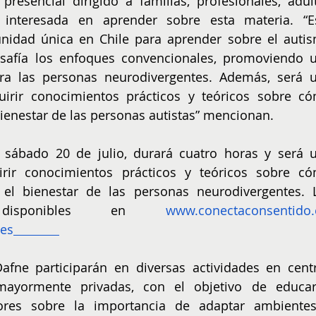
presencial dirigido a familias, profesionales, adult
 interesada en aprender sobre esta materia. “Es
nidad única en Chile para aprender sobre el autis
safía los enfoques convencionales, promoviendo u
a las personas neurodivergentes. Además, será u
irir conocimientos prácticos y teóricos sobre có
 bienestar de las personas autistas” mencionan.
el sábado 20 de julio, durará cuatro horas y será u
rir conocimientos prácticos y teóricos sobre có
el bienestar de las personas neurodivergentes. L
disponibles en
www.conectaconsentido.
.es
afne participarán en diversas actividades en centr
 mayormente privadas, con el objetivo de educar
ctores sobre la importancia de adaptar ambientes