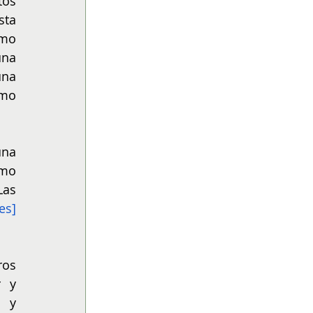
os 
ta 
mo 
na 
na 
mo 
na 
mo 
as 
es
]
os 
 y 
 y 