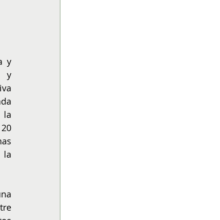
 y 
 y 
va 
da 
la 
20 
as 
la 
na 
re 