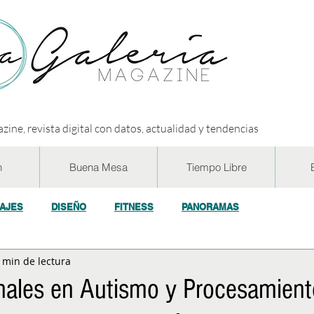
zine, revista digital con datos, actualidad y tendencias
n
Buena Mesa
Tiempo Libre
IAJES
DISEÑO
FITNESS
PANORAMAS
 min de lectura
OGÍA
ECO y RSE
SOCIEDAD
CONCURSOS
ENTR
onales en Autismo y Procesamient