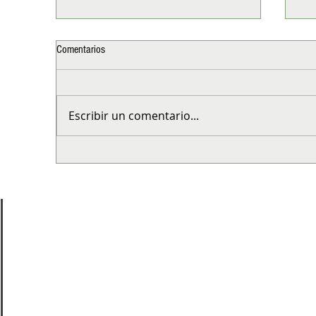
Comentarios
Escribir un comentario...
5 decisiones que marcan la diferencia
Esp
en tu bienestar
Chi
di