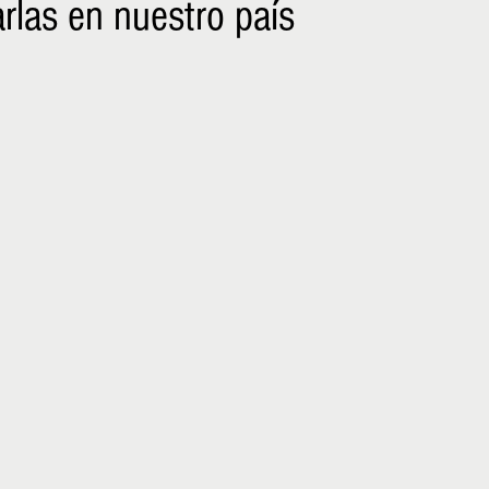
arlas en nuestro país
NIÑOS
EMPRENDER