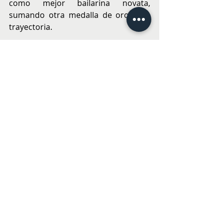
como mejor bailarina novata, 
sumando otra medalla de oro a su 
trayectoria.
Claudia Pollak representa a Lo 
Barnechea en el Miss Cultura 
Continental Chile. Su participación 
busca demostrar que los concursos 
de belleza también pueden ser un 
espacio para destacar el 
conocimiento, el arte y la 
autenticidad.
CULTURA
Entradas recientes
Ver todo