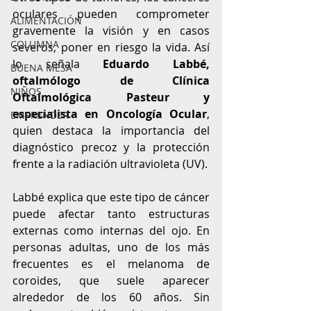
oculares pueden comprometer 
ALIMENTACIÓN
gravemente la visión y en casos 
COLUMNA
severos, poner en riesgo la vida. Así 
lo señala 
Eduardo Labbé, 
BUENA MESA
oftalmólogo de Clínica 
NIÑOS
Oftalmológica Pasteur y 
especialista en Oncología Ocular
, 
EMPRENDER
quien destaca la importancia del 
diagnóstico precoz y la protección 
frente a la radiación ultravioleta (UV).
Labbé explica que este tipo de cáncer 
puede afectar tanto estructuras 
externas como internas del ojo. En 
personas adultas, uno de los más 
frecuentes es el melanoma de 
coroides, que suele aparecer 
alrededor de los 60 años. Sin 