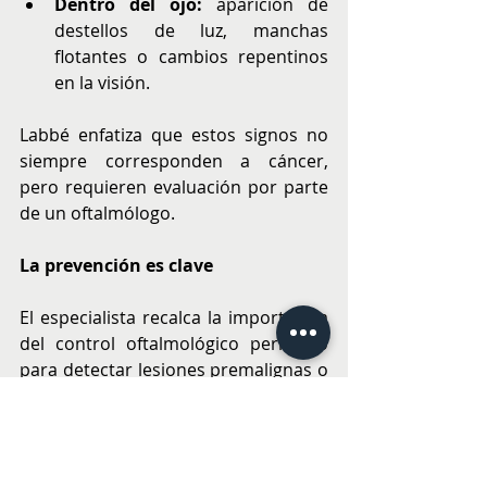
Dentro del ojo:
 aparición de 
destellos de luz, manchas 
flotantes o cambios repentinos 
en la visión.
Labbé enfatiza que estos signos no 
siempre corresponden a cáncer, 
pero requieren evaluación por parte 
de un oftalmólogo.
La prevención es clave
El especialista recalca la importancia 
del control oftalmológico periódico 
para detectar lesiones premalignas o 
patologías asociadas: 
“La consulta con 
alguien que solo prescribe lentes no es 
suficiente, porque se puede pasar por 
alto una enfermedad seria”
, advierte.