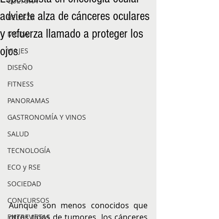
CULTURA
advierte alza de cánceres oculares
BELLEZA
y refuerza llamado a proteger los
MODA
ojos
VIAJES
DISEÑO
FITNESS
PANORAMAS
GASTRONOMÍA Y VINOS
SALUD
TECNOLOGÍA
ECO y RSE
SOCIEDAD
CONCURSOS
Aunque son menos conocidos que 
otros tipos de tumores, los cánceres 
ENTREVISTAS