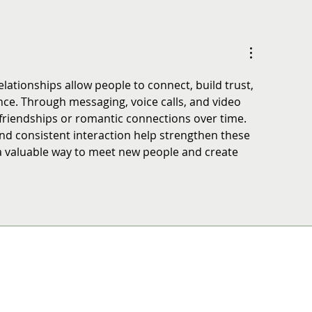
lumna: El problema no son las
Samsung Solve For To
vias, es la falta de criterio y sentido
postulaciones con más
mún
proyectos de innovació
nacional
lationships allow people to connect, build trust, 
ce. Through messaging, voice calls, and video 
friendships or romantic connections over time. 
d consistent interaction help strengthen these 
a valuable way to meet new people and create 