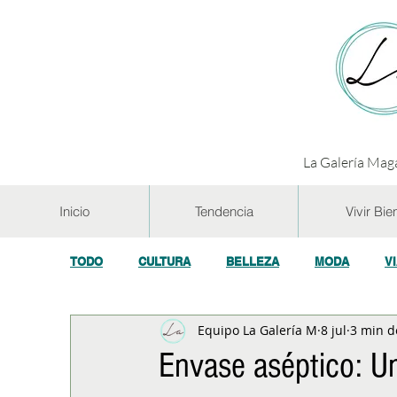
La Galería Maga
Inicio
Tendencia
Vivir Bie
TODO
CULTURA
BELLEZA
MODA
V
Equipo La Galería M
8 jul
3 min d
GASTRONOMÍA Y VINOS
SALUD
TECNOL
Envase aséptico: Un