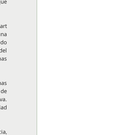
ue 
rt 
na 
do 
el 
as 
as 
de 
a. 
ad 
a, 