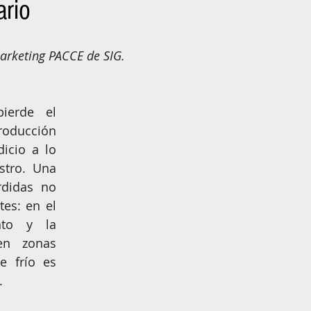
ario
NIÑOS
EMPRENDER
arketing PACCE de SIG.
ierde el 
oducción 
icio a lo 
tro. Una 
didas no 
es: en el 
nto y la 
en zonas 
 frío es 
.