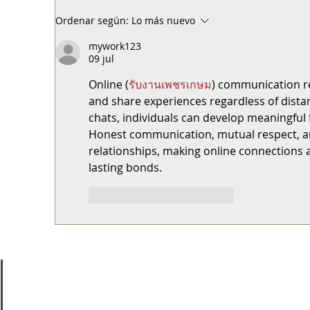
Entel y Desafío Levantemos Chile
Co
Ordenar según:
Lo más nuevo
despliegan apoyo a vecinos afectados
llu
por las inundaciones
co
mywork123
09 jul
Online (
รับงานเพชรเกษม
) communication re
and share experiences regardless of distan
chats, individuals can develop meaningful 
Honest communication, mutual respect, an
relationships, making online connections 
lasting bonds.
Me gusta
Reaccionar