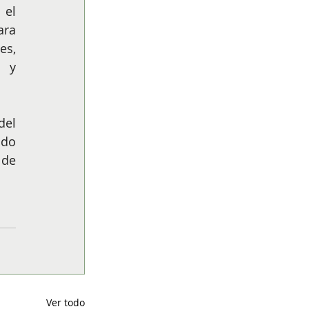
el 
ra 
s, 
 y 
el 
do 
de 
Ver todo