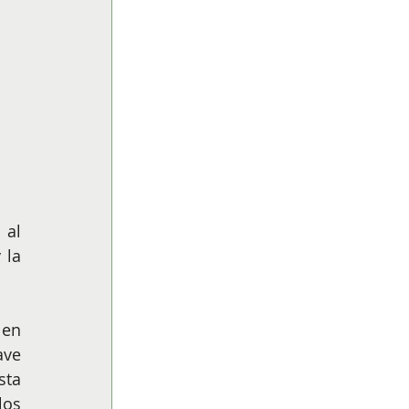
al 
la 
en 
ve 
ta 
os 