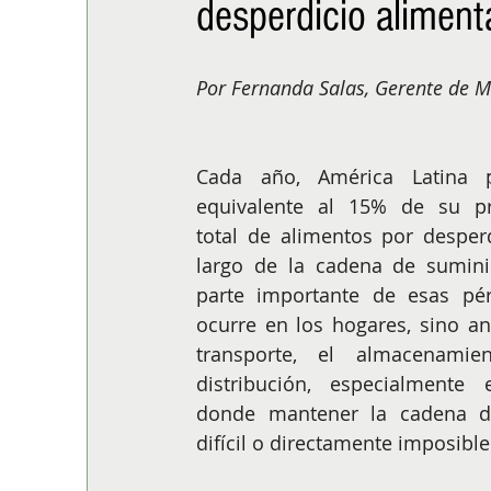
desperdicio aliment
ALIMENTACIÓN
COLUMNA
BUENA MESA
Por Fernanda Salas, Gerente de M
Cada año, América Latina p
equivalente al 15% de su pr
total de alimentos por desperd
largo de la cadena de suminis
parte importante de esas pér
ocurre en los hogares, sino ant
transporte, el almacenamie
distribución, especialmente 
donde mantener la cadena de
difícil o directamente imposible