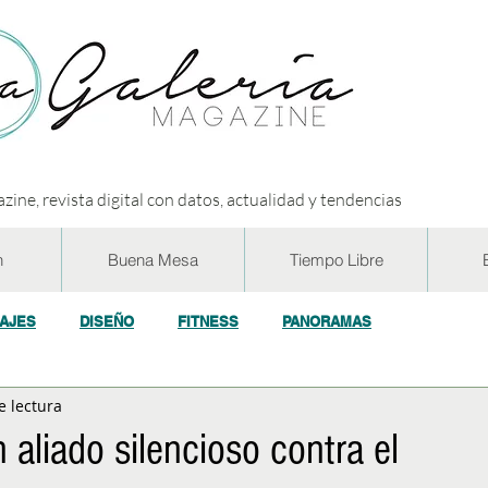
zine, revista digital con datos, actualidad y tendencias
n
Buena Mesa
Tiempo Libre
IAJES
DISEÑO
FITNESS
PANORAMAS
e lectura
OGÍA
ECO y RSE
SOCIEDAD
CONCURSOS
ENTR
 aliado silencioso contra el