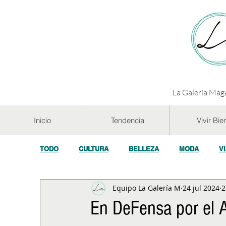
La Galería Maga
Inicio
Tendencia
Vivir Bie
TODO
CULTURA
BELLEZA
MODA
V
Equipo La Galería M
24 jul 2024
2
GASTRONOMÍA Y VINOS
SALUD
TECNOL
En DeFensa por el A