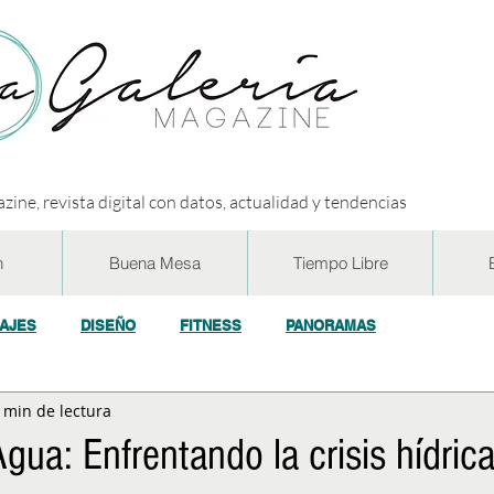
zine, revista digital con datos, actualidad y tendencias
n
Buena Mesa
Tiempo Libre
IAJES
DISEÑO
FITNESS
PANORAMAS
 min de lectura
OGÍA
ECO y RSE
SOCIEDAD
CONCURSOS
ENTR
gua: Enfrentando la crisis hídric