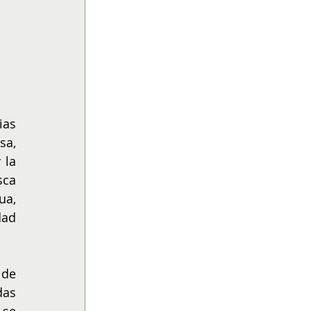
as 
a, 
la 
ca 
a, 
ad 
de 
as 