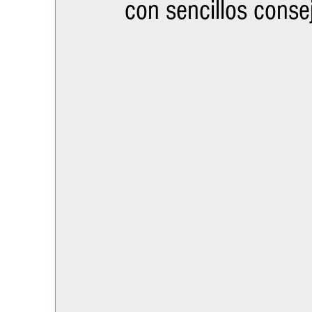
con sencillos conse
ALIMENTACIÓN
COLUMNA
BUENA MESA