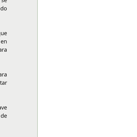
se 
do 
ue 
en 
ra 
ra 
ar 
ve 
de 