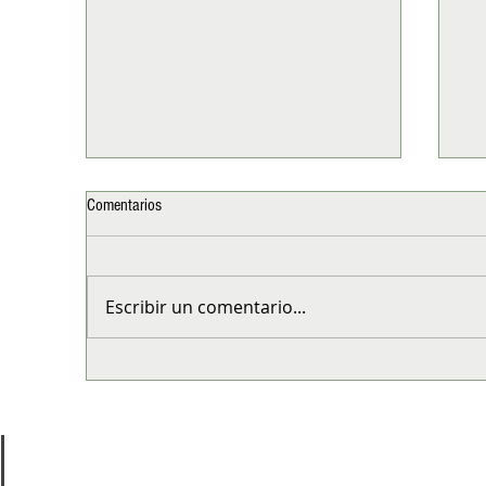
Comentarios
Escribir un comentario...
Entel y Desafío Levantemos Chile
Sa
despliegan apoyo a vecinos afectados
po
por las inundaciones
pro
nac