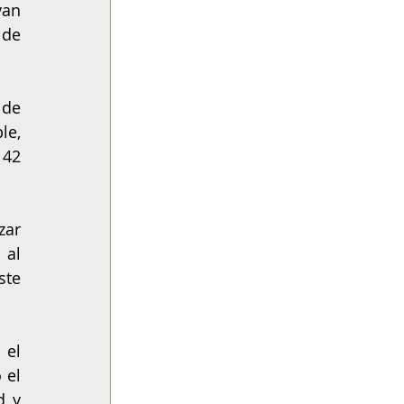
an 
de 
de 
e, 
42 
ar 
al 
te 
el 
el 
 y 