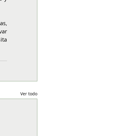
s, 
ar 
este recurso vital. Para más información sobre los productos y otros consejos, visita 
Ver todo