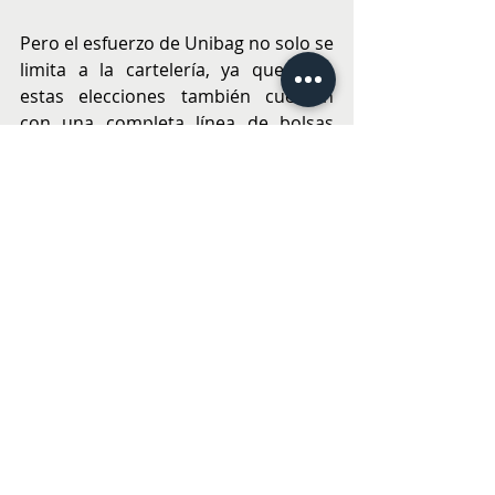
Pero el esfuerzo de Unibag no solo se 
limita a la cartelería, ya que para 
estas elecciones también cuentan 
con una completa línea de bolsas 
reutilizables compostables 
industrialmente, también realizadas 
en almidón de maíz, para campañas 
más sostenibles.
Para este nuevo proceso 
eleccionario, la propuesta de Unibag 
apunta a un nuevo estándar en la 
publicidad, donde el cuidado del 
medio ambiente no sea un extra, 
sino el punto de partida.
La invitación está hecha: hacer 
campañas sin generar residuos es 
posible y hoy, más que nunca, es 