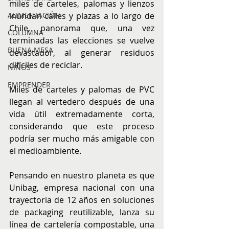
miles de carteles, palomas y lienzos 
ALIMENTACIÓN
inundan calles y plazas a lo largo de 
Chile, panorama que, una vez 
COLUMNA
terminadas las elecciones se vuelve 
BUENA MESA
devastador, al generar residuos 
difíciles de reciclar.
NIÑOS
EMPRENDER
Miles de carteles y palomas de PVC 
llegan al vertedero después de una 
vida útil extremadamente corta, 
considerando que este proceso 
podría ser mucho más amigable con 
el medioambiente.
Pensando en nuestro planeta es que 
Unibag, empresa nacional con una 
trayectoria de 12 años en soluciones 
de packaging reutilizable, lanza su 
línea de cartelería compostable, una 