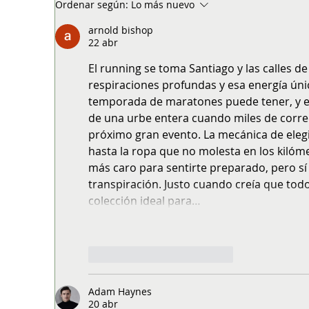
ASICS Golden Run 2026 reunirá a más
Háb
Ordenar según:
Lo más nuevo
de 5 mil corredores en su cuarta
par
edición en Santiago
arnold bishop
22 abr
El running se toma Santiago y las calles de 
respiraciones profundas y esa energía úni
temporada de maratones puede tener, y es
de una urbe entera cuando miles de corred
próximo gran evento. La mecánica de elegi
hasta la ropa que no molesta en los kilóm
más caro para sentirte preparado, pero s
transpiración. Justo cuando creía que todo
colección ideal para…
Mos
Me gusta
Reaccionar
Adam Haynes
20 abr