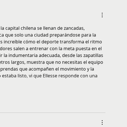
itos de atletas que puedes adoptar
Invierno y ejercicio: Cl
a mejorar tu rendimiento físico
los músculos y preveni
durante el entrenamien
la capital chilena se llenan de zancadas, 
ca que solo una ciudad preparándose para la 
 increíble cómo el deporte transforma el ritmo 
ores salen a entrenar con la meta puesta en el 
r la indumentaria adecuada, desde las zapatillas 
etros largos, muestra que no necesitas el equipo 
í prendas que acompañen el movimiento y la 
 estaba listo, vi que Ellesse responde con una 
trar más