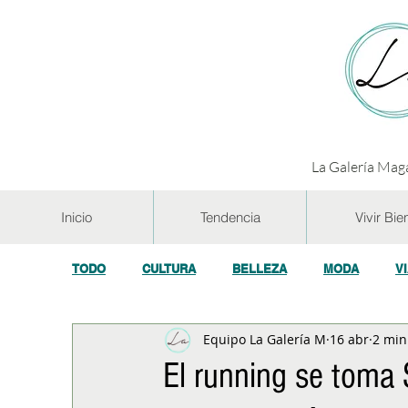
La Galería Maga
Inicio
Tendencia
Vivir Bie
TODO
CULTURA
BELLEZA
MODA
V
Equipo La Galería M
16 abr
2 min
GASTRONOMÍA Y VINOS
SALUD
TECNOL
El running se toma 