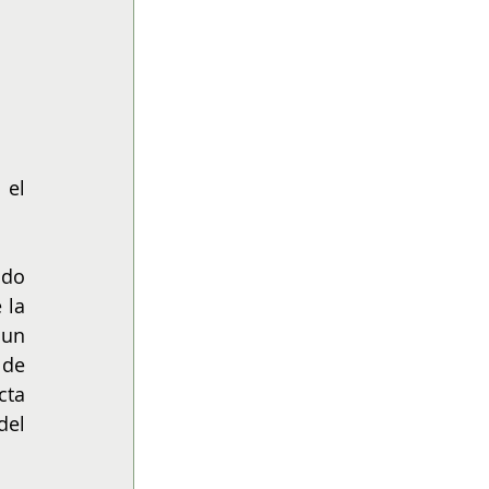
el 
do 
la 
un 
de 
ta 
el 