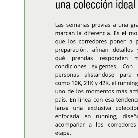
una colección idea
ALIMENTACIÓN
COLUMNA
BUENA MESA
Las semanas previas a una gra
marcan la diferencia. Es el m
que los corredores ponen a p
preparación, afinan detalles 
qué prendas responden m
condiciones exigentes. Con 
personas alistándose para di
como 10K, 21K y 42K, el running 
uno de los momentos más activ
país. En línea con esa tendencia
lanza una exclusiva colección
enfocada en running, diseñ
acompañar a los corredores
etapa.