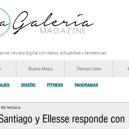
zine, revista digital con datos, actualidad y tendencias
n
Buena Mesa
Tiempo Libre
IAJES
DISEÑO
FITNESS
PANORAMAS
 de lectura
OGÍA
ECO y RSE
SOCIEDAD
CONCURSOS
ENTR
Santiago y Ellesse responde con