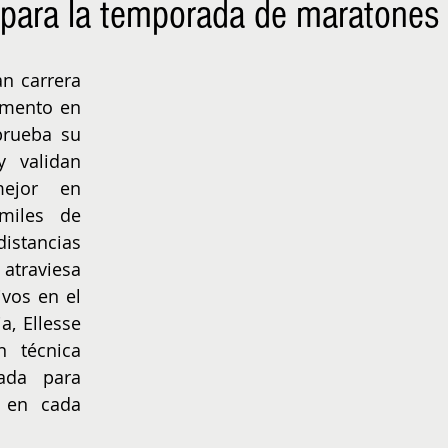
l para la temporada de maratones
NIÑOS
EMPRENDER
n carrera 
omento en 
rueba su 
y validan 
ejor en 
miles de 
stancias 
atraviesa 
os en el 
, Ellesse 
 técnica 
ada para 
 en cada 