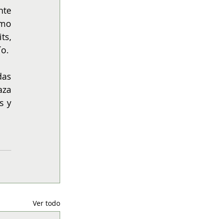
te 
mo 
s, 
ío.
as 
za 
 y 
Ver todo