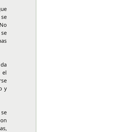
ue 
se 
No 
se 
as 
da 
el 
se 
 y 
se 
on 
s, 