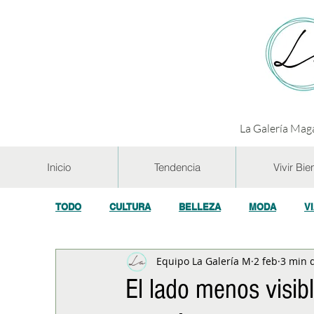
La Galería Maga
Inicio
Tendencia
Vivir Bie
TODO
CULTURA
BELLEZA
MODA
V
Equipo La Galería M
2 feb
3 min 
GASTRONOMÍA Y VINOS
SALUD
TECNOL
El lado menos visib