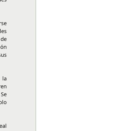
se 
es 
de 
ón 
us 
la 
en 
Se 
lo 
al 