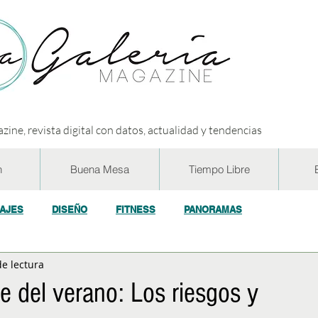
zine, revista digital con datos, actualidad y tendencias
n
Buena Mesa
Tiempo Libre
IAJES
DISEÑO
FITNESS
PANORAMAS
de lectura
OGÍA
ECO y RSE
SOCIEDAD
CONCURSOS
ENTR
le del verano: Los riesgos y