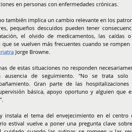
iones en personas con enfermedades crónicas.
ano también implica un cambio relevante en los patron
res, pequeños descuidos pueden tener consecuenci
atación, el olvido de medicamentos, las caídas o 
es que se vuelven más frecuentes cuando se rompen l
riatra
 Jorge Browne.
has de estas situaciones no responden necesariamen
a ausencia de seguimiento. “No se trata solo 
añamiento. Gran parte de las hospitalizaciones 
upervisión básica, apoyo oportuno y alguien que es
”.
ey instala el tema del envejecimiento en el centro d
rio estival vuelve a poner una pregunta clave sobre 
 cuidado cuando las rutinas se rompen y las red