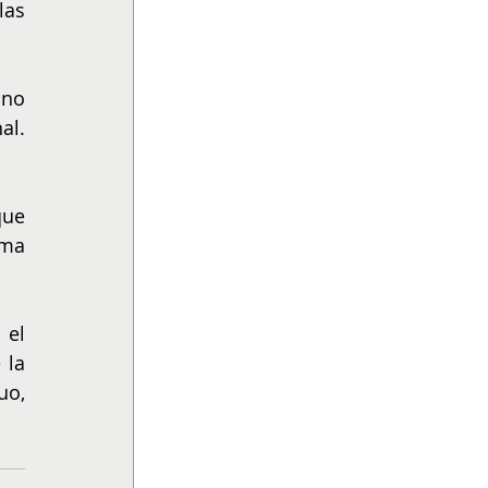
as 
no 
l. 
ue 
ma 
el 
la 
o, 