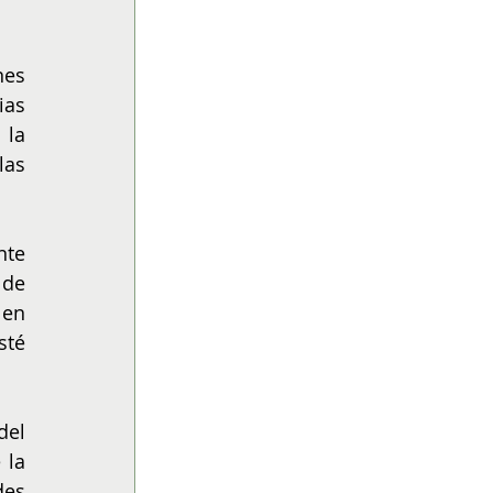
es 
as 
la 
as 
te 
de 
en 
té 
el 
la 
es 