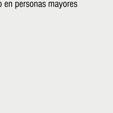
do en personas mayores
NIÑOS
EMPRENDER