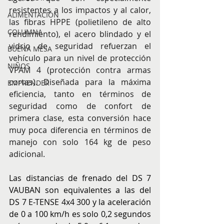
resistentes a los impactos y al calor, 
ALIMENTACIÓN
las fibras HPPE (polietileno de alto 
COLUMNA
rendimiento), el acero blindado y el 
vidrio de seguridad refuerzan el 
BUENA MESA
vehículo para un nivel de protección 
NIÑOS
VPAM 4 (protección contra armas 
cortas). Diseñada para la máxima 
EMPRENDER
eficiencia, tanto en términos de 
seguridad como de confort de 
primera clase, esta conversión hace 
muy poca diferencia en términos de 
manejo con solo 164 kg de peso 
adicional.
Las distancias de frenado del DS 7 
VAUBAN son equivalentes a las del 
DS 7 E-TENSE 4x4 300 y la aceleración 
de 0 a 100 km/h es solo 0,2 segundos 