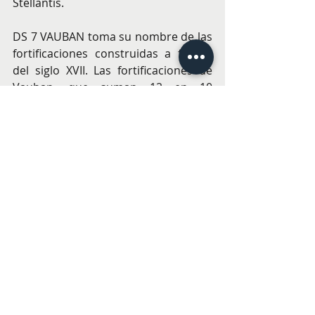
Stellantis.
DS 7 VAUBAN toma su nombre de las 
fortificaciones construidas a finales 
del siglo XVII. Las fortificaciones de 
Vauban, que suman 12 en 10 
departamentos (condados) 
diferentes, están catalogadas como 
Patrimonio de la Humanidad por la 
UNESCO. En total, el marqués 
Sébastien Le Prestre de Vauban 
supervisó más de un centenar de 
fortificaciones (fortalezas que forman 
parte de ciudades, independientes o 
en complejos) en Francia y Europa. 
En Asia y África, varias ciudadelas y 
fortalezas adoptaron el sistema 
establecido por Vauban.