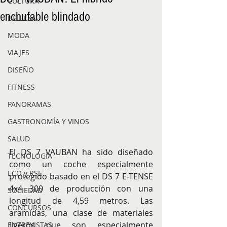
CULTURA
enchufable blindado
BELLEZA
MODA
VIAJES
DISEÑO
FITNESS
PANORAMAS
GASTRONOMÍA Y VINOS
SALUD
El DS 7 VAUBAN ha sido diseñado 
TECNOLOGÍA
como un coche especialmente 
ECO y RSE
protegido basado en el DS 7 E-TENSE 
4x4 300 de producción con una 
SOCIEDAD
longitud de 4,59 metros. Las 
CONCURSOS
aramidas, una clase de materiales 
ligeros que son especialmente 
ENTREVISTAS