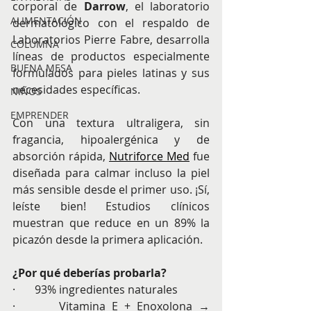
corporal de 
Darrow
, el laboratorio 
ALIMENTACIÓN
dermatológico con el respaldo de 
Laboratorios Pierre Fabre, desarrolla 
COLUMNA
líneas de productos especialmente 
BUENA MESA
formulados para pieles latinas y sus 
necesidades específicas.
NIÑOS
EMPRENDER
Con una textura ultraligera, sin 
fragancia, hipoalergénica y de 
absorción rápida, 
Nutriforce Med
fue 
diseñada para calmar incluso la piel 
más sensible desde el primer uso. ¡Sí, 
leíste bien! Estudios clínicos 
muestran que reduce en un 89% la 
picazón desde la primera aplicación.
¿Por qué deberías probarla?
·       93% ingredientes naturales
·       Vitamina E + Enoxolona → 