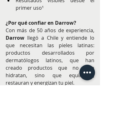
Resultados visibles desde el 
primer uso¹
¿Por qué confiar en Darrow?
Con más de 50 años de experiencia, 
Darrow
 llegó a Chile y entiende lo 
que necesitan las pieles latinas: 
productos desarrollados por 
dermatólogos latinos, que han 
creado productos que no solo 
hidratan, sino que equilibran, 
restauran y energizan tu piel.
Nutriforce Med
 ya está disponible en 
las principales cadenas de farmacias, 
parís.cl
, 
mercadolibre.cl
 y tiendas 
dermatológicas seleccionadas.
BELLEZA