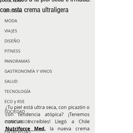
CULTURA
con esta crema ultraligera
BELLEZA
MODA
VIAJES
DISEÑO
FITNESS
PANORAMAS
GASTRONOMÍA Y VINOS
SALUD
TECNOLOGÍA
ECO y RSE
¿Tu piel está ultra seca, con picazón o 
SOCIEDAD
con tendencia atópica? ¡Tenemos 
noticias increíbles! Llegó a Chile
CONCURSOS
Nutriforce Med,
 la nueva crema 
ENTREVISTAS