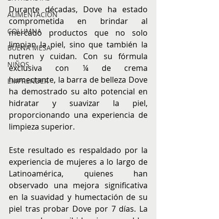
Durante décadas, Dove ha estado 
ALIMENTACIÓN
comprometida en brindar al 
COLUMNA
mercado productos que no solo 
limpian la piel, sino que también la 
BUENA MESA
nutren y cuidan. Con su fórmula 
NIÑOS
exclusiva con ¼ de crema 
humectante, la barra de belleza Dove 
EMPRENDER
ha demostrado su alto potencial en 
hidratar y suavizar la piel, 
proporcionando una experiencia de 
limpieza superior.
Este resultado es respaldado por la 
experiencia de mujeres a lo largo de 
Latinoamérica, quienes han 
observado una mejora significativa 
en la suavidad y humectación de su 
piel tras probar Dove por 7 días. La 