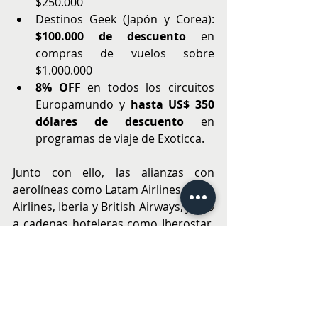
$250.000
Destinos Geek (Japón y Corea): 
$100.000 de descuento
 en 
compras de vuelos sobre 
$1.000.000
8% OFF
 en todos los circuitos 
Europamundo y 
hasta US$ 350 
dólares de descuento
 en 
programas de viaje de Exoticca.
Junto con ello, las alianzas con 
aerolíneas como Latam Airlines, Copa 
Airlines, Iberia y British Airways, junto 
a cadenas hoteleras como Iberostar, 
RIU, Viva Wyndham, Palladium, 
Princess, Sandos, Hard Rock y 
Decameron, suman beneficios extra. 
Bancos como Itaú, BICE y Consorcio
facilitan el acceso con cuotas sin 