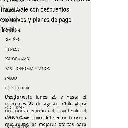
CULTURA
Travel Sale con descuentos
BELLEZA
exclusivos y planes de pago
MODA
flexibles
VIAJES
DISEÑO
FITNESS
PANORAMAS
GASTRONOMÍA Y VINOS
SALUD
TECNOLOGÍA
Desde este lunes 25 y hasta el 
ECO y RSE
miércoles 27 de agosto, Chile vivirá 
SOCIEDAD
una nueva edición del Travel Sale, el 
evento exclusivo del sector turismo 
CONCURSOS
que reúne las mejores ofertas para 
ENTREVISTAS