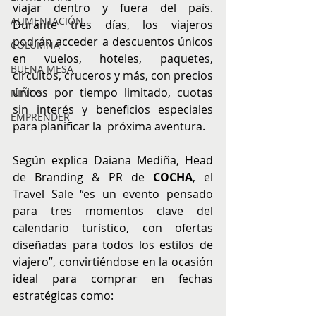
viajar dentro y fuera del país. 
ALIMENTACIÓN
Durante tres días, los viajeros 
podrán acceder a descuentos únicos 
COLUMNA
en vuelos, hoteles, paquetes, 
BUENA MESA
circuitos, cruceros y más, con precios 
únicos por tiempo limitado, cuotas 
NIÑOS
sin interés y beneficios especiales 
EMPRENDER
para planificar la  próxima aventura.
Según explica Daiana Mediña, Head 
de Branding & PR de 
COCHA
, el 
Travel Sale “es un evento pensado 
para tres momentos clave del 
calendario turístico, con ofertas 
diseñadas para todos los estilos de 
viajero”, convirtiéndose en la ocasión 
ideal para comprar en fechas 
estratégicas como: