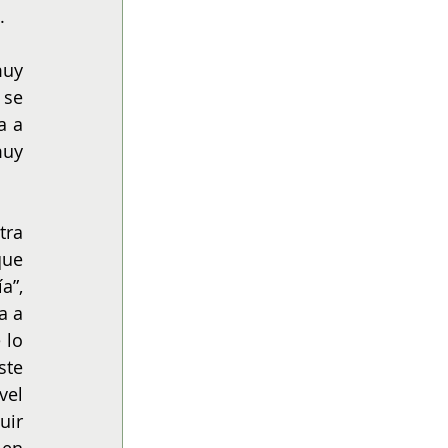
.
uy 
se 
 a 
uy 
ra 
ue 
”, 
 a 
lo 
te 
el 
ir 
en 