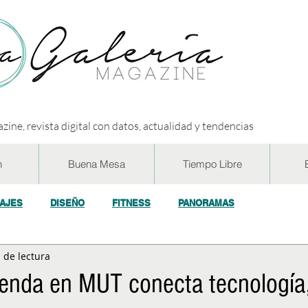
zine, revista digital con datos, actualidad y tendencias
n
Buena Mesa
Tiempo Libre
IAJES
DISEÑO
FITNESS
PANORAMAS
 de lectura
OGÍA
ECO y RSE
SOCIEDAD
CONCURSOS
ENTR
ienda en MUT conecta tecnología