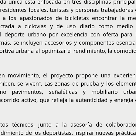
nda única está enfocada en tres disciplinas principale
 residentes locales, turistas y personas trabajadoras d
á a los apasionados de bicicletas encontrar la mej
ctada a ciclovías y de uso diario como medio 
l deporte urbano por excelencia con oferta para l
más, se incluyen accesorios y componentes esencial
rtiva urbana al optimizar el rendimiento, la comodid
n movimiento, el proyecto propone una experienc
iben, se viven”. Las zonas de prueba y los element
mo pavimentos, señaléticas y mobiliario urban
corrido activo, que refleja la autenticidad y energía d
os técnicos, junto a la asesoría de colaborador
dimiento de los deportistas, inspirar nuevas prácticas