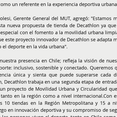
como un referente en la experiencia deportiva urbana
olesi, Gerente General del MUT, agregó: "Estamos m
sta nueva propuesta de tienda de Decathlon ya que 
 especial con el fomento a la movilidad urbana limpia
que este proyecto innovador de Decathlon se adapta m
 el deporte en la vida urbana".
nuestra presencia en Chile; refleja la visión de nuest
porte: inclusivo, sostenible y conectado. Queremos q
ncia única y sienta que puede superarse cada día
n, Decathlon trabaja en una segunda etapa de entrada
n proyecto de Movilidad Urbana y Circularidad que 
tanto en la región como a nivel internacional.Con es
s 10 tiendas en la Región Metropolitana y 15 a niv
azgo en innovación deportiva y su compromiso de segu
las personas viven el deporte, tanto en Chile como 