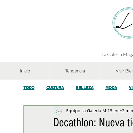
La Galería Maga
Inicio
Tendencia
Vivir Bie
TODO
CULTURA
BELLEZA
MODA
V
Equipo La Galería M
13 ene
2 min
GASTRONOMÍA Y VINOS
SALUD
TECNOL
Decathlon: Nueva t