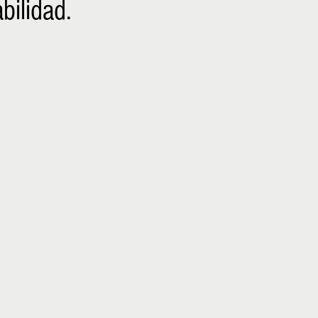
bilidad.
NIÑOS
EMPRENDER