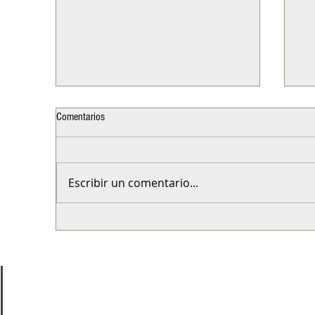
Comentarios
Escribir un comentario...
ASICS Golden Run 2026 reunirá a más
Háb
de 5 mil corredores en su cuarta
par
edición en Santiago