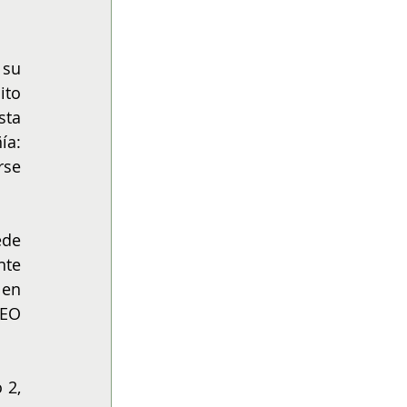
su 
to 
ta 
a: 
se 
de 
te 
en 
EO 
2, 