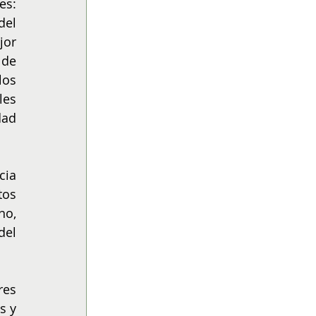
s: 
el 
or 
de 
os 
es 
ad 
ia 
os 
o, 
el 
es 
 y 