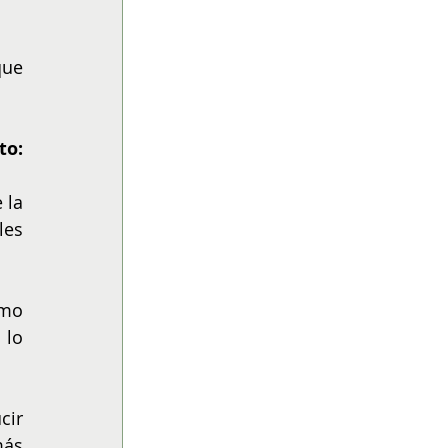
ue 
o: 
la 
es 
mo 
lo 
ir 
ás 