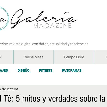
zine, revista digital con datos, actualidad y tendencias
n
Buena Mesa
Tiempo Libre
IAJES
DISEÑO
FITNESS
PANORAMAS
n de lectura
OGÍA
ECO y RSE
SOCIEDAD
CONCURSOS
ENTR
l Té: 5 mitos y verdades sobre la