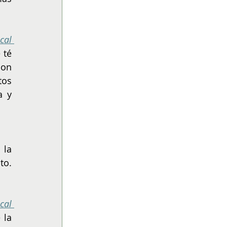
al 
té 
on 
os 
 y 
la 
o. 
al 
la 