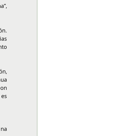
”, 
n. 
as 
to 
n, 
ua 
on 
es 
na 