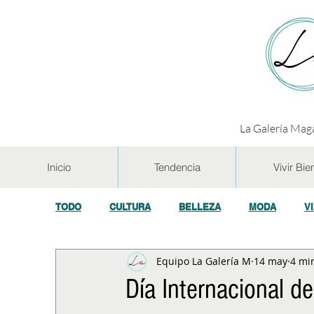
La Galería Maga
Inicio
Tendencia
Vivir Bie
TODO
CULTURA
BELLEZA
MODA
V
Equipo La Galería M
14 may
4 mi
GASTRONOMÍA Y VINOS
SALUD
TECNOL
Día Internacional de