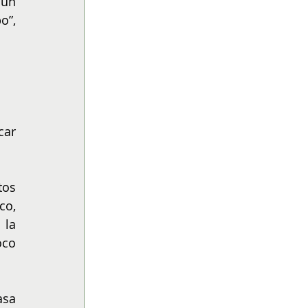
un 
”, 
ar 
os 
o, 
la 
co 
sa 