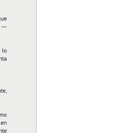
ue 
 — 
lo 
ta 
e, 
mo 
en 
te 