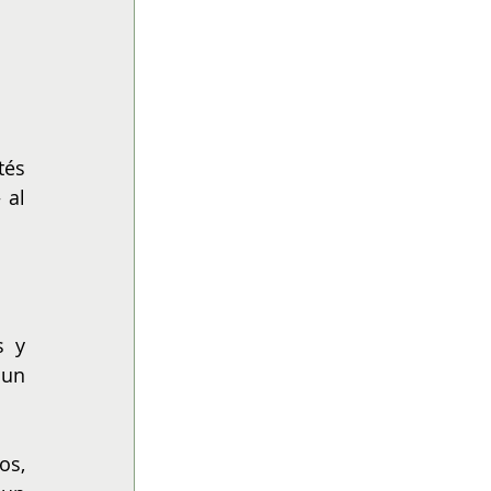
és 
al 
 y 
un 
s, 