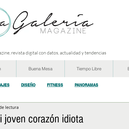
zine, revista digital con datos, actualidad y tendencias
n
Buena Mesa
Tiempo Libre
IAJES
DISEÑO
FITNESS
PANORAMAS
de lectura
OGÍA
ECO y RSE
SOCIEDAD
CONCURSOS
ENTR
i joven corazón idiota