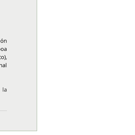
ón 
oa 
), 
al 
la 