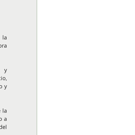
la 
ra 
 y 
o, 
 y 
la 
 a 
el 