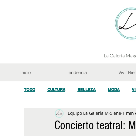
La Galería Maga
Inicio
Tendencia
Vivir Bie
TODO
CULTURA
BELLEZA
MODA
V
Equipo La Galería M
5 ene
1 min 
GASTRONOMÍA Y VINOS
SALUD
TECNOL
Concierto teatral: M