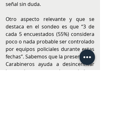
señal sin duda.
Otro aspecto relevante y que se 
destaca en el sondeo es que “3 de 
cada 5 encuestados (55%) considera 
poco o nada probable ser controlado 
por equipos policiales durante estas 
fechas”. Sabemos que la presencia de 
Carabineros ayuda a desincentivar 
las conductas temerarias asociadas a 
exceso de velocidad y conducción 
bajo los efectos de alcohol o drogas, 
por eso es tan relevante su actuar.
Creemos que si cada uno de los 
actores involucrados aporta desde 
su vereda podremos lograr que cada 
vez sean más familias las que 
celebren, sin que la amenaza de un 