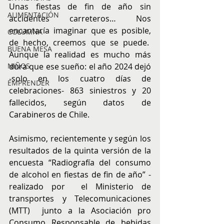
Unas fiestas de fin de año sin 
ALIMENTACIÓN
accidentes carreteros… Nos 
encantaría imaginar que es posible, 
COLUMNA
de hecho, creemos que se puede.  
BUENA MESA
Aunque la realidad es mucho más 
dura que ese sueño: el año 2024 dejó 
NIÑOS
-solo en los cuatro días de 
EMPRENDER
celebraciones- 863 siniestros y 20 
fallecidos, según datos de 
Carabineros de Chile.
Asimismo, recientemente y según los 
resultados de la quinta versión de la 
encuesta “Radiografía del consumo 
de alcohol en fiestas de fin de año” - 
realizado por  el Ministerio de 
transportes y Telecomunicaciones 
(MTT)  junto a la Asociación pro 
Consumo Responsable de bebidas 