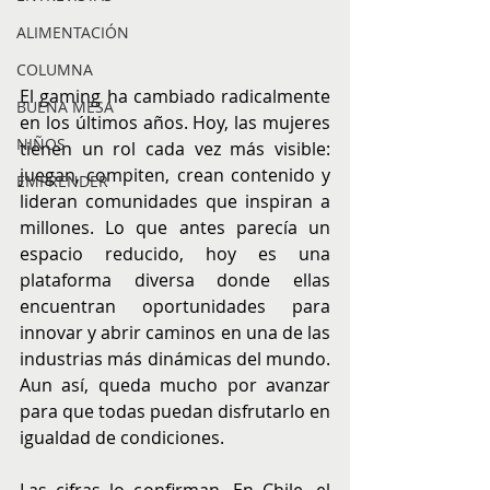
ALIMENTACIÓN
COLUMNA
El gaming ha cambiado radicalmente 
BUENA MESA
en los últimos años. Hoy, las mujeres 
NIÑOS
tienen un rol cada vez más visible: 
juegan, compiten, crean contenido y 
EMPRENDER
lideran comunidades que inspiran a 
millones. Lo que antes parecía un 
espacio reducido, hoy es una 
plataforma diversa donde ellas 
encuentran oportunidades para 
innovar y abrir caminos en una de las 
industrias más dinámicas del mundo. 
Aun así, queda mucho por avanzar 
para que todas puedan disfrutarlo en 
igualdad de condiciones.
Las cifras lo confirman. En Chile, el 