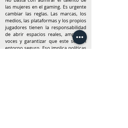
las mujeres en el gaming. Es urgente 
cambiar las reglas. Las marcas, los 
medios, las plataformas y los propios 
jugadores tienen la responsabilidad 
de abrir espacios reales, amplificar 
voces y garantizar que este sea un 
entorno seguro. Eso implica políticas 
de moderación efectivas en redes y 
plataformas de streaming, más 
visibilidad para las líderes femeninas, 
la promoción de referentes y el 
apoyo activo a su desarrollo 
profesional. La diversidad no es un 
detalle adicional, es una condición 
necesaria para que la industria siga 
creciendo con fuerza y legitimidad.
Celebremos a las gamers que están y 