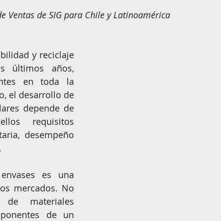
NIÑOS
EMPRENDER
de Ventas de SIG para Chile y Latinoamérica
lidad y reciclaje 
s últimos años, 
ntes en toda la 
 el desarrollo de 
lares depende de 
llos requisitos 
taria, desempeño 
.
 envases es una 
tos mercados. No 
 de materiales 
mponentes de un 