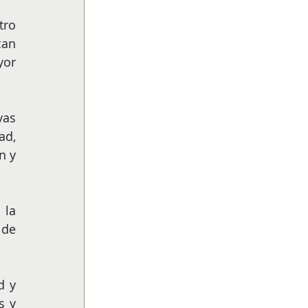
ro 
an 
or 
as 
d, 
 y 
la 
de 
 y 
 y 