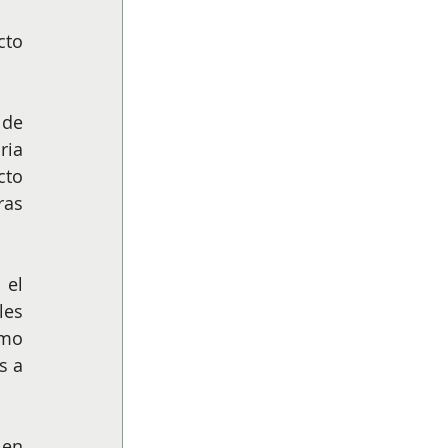
to 
de 
ia 
to 
as 
el 
es 
mo 
 a 
en 