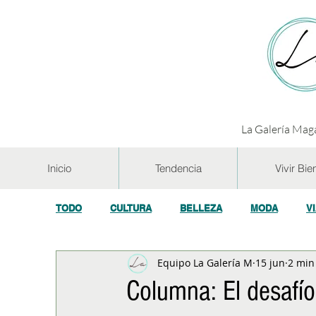
La Galería Maga
Inicio
Tendencia
Vivir Bie
TODO
CULTURA
BELLEZA
MODA
V
Equipo La Galería M
15 jun
2 min
GASTRONOMÍA Y VINOS
SALUD
TECNOL
Columna: El desafío