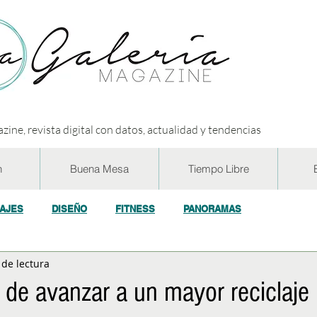
zine, revista digital con datos, actualidad y tendencias
n
Buena Mesa
Tiempo Libre
IAJES
DISEÑO
FITNESS
PANORAMAS
 de lectura
OGÍA
ECO y RSE
SOCIEDAD
CONCURSOS
ENTR
 de avanzar a un mayor reciclaje