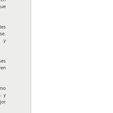
ue 
es 
e. 
 y 
es 
en 
mo 
 y 
or 