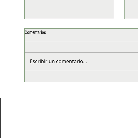
Comentarios
Escribir un comentario...
Columna: El problema no son las
Co
lluvias, es la falta de criterio y sentido
es 
común