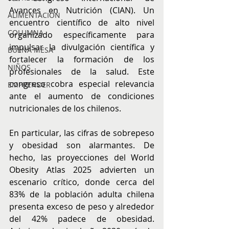
Avances en Nutrición (CIAN). Un 
ALIMENTACIÓN
encuentro científico de alto nivel 
COLUMNA
organizado específicamente para 
impulsar la divulgación científica y 
BUENA MESA
fortalecer la formación de los 
NIÑOS
profesionales de la salud. Este 
congreso cobra especial relevancia 
EMPRENDER
ante el aumento de condiciones 
nutricionales de los chilenos.
En particular, las cifras de sobrepeso 
y obesidad son alarmantes. De 
hecho, las proyecciones del World 
Obesity Atlas 2025 advierten un 
escenario crítico, donde cerca del 
83% de la población adulta chilena 
presenta exceso de peso y alrededor 
del 42% padece de obesidad. 