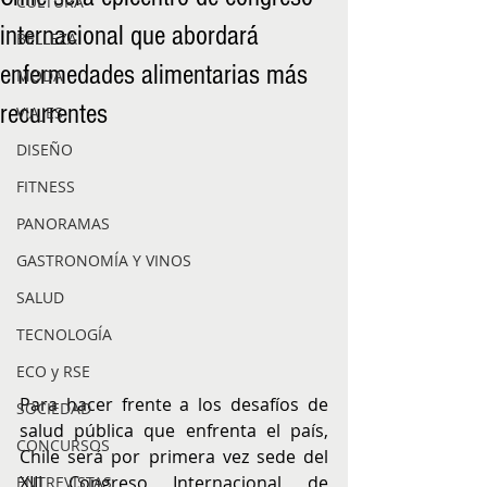
CULTURA
internacional que abordará
BELLEZA
enfermedades alimentarias más
MODA
recurrentes
VIAJES
DISEÑO
FITNESS
PANORAMAS
GASTRONOMÍA Y VINOS
SALUD
TECNOLOGÍA
ECO y RSE
Para hacer frente a los desafíos de 
SOCIEDAD
salud pública que enfrenta el país, 
CONCURSOS
Chile será por primera vez sede del 
XIII Congreso Internacional de 
ENTREVISTAS