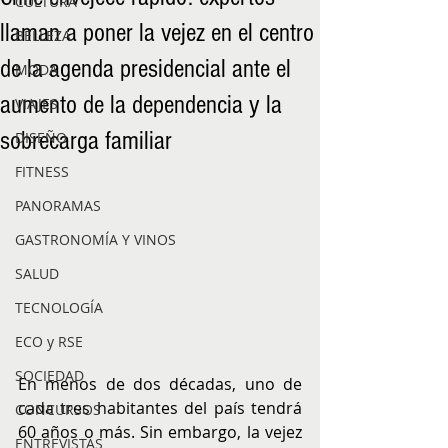
CULTURA
llaman a poner la vejez en el centro
BELLEZA
de la agenda presidencial ante el
MODA
aumento de la dependencia y la
VIAJES
sobrecarga familiar
DISEÑO
FITNESS
PANORAMAS
GASTRONOMÍA Y VINOS
SALUD
TECNOLOGÍA
ECO y RSE
SOCIEDAD
En menos de dos décadas, uno de 
cada tres habitantes del país tendrá 
CONCURSOS
60 años o más. Sin embargo, la vejez 
ENTREVISTAS