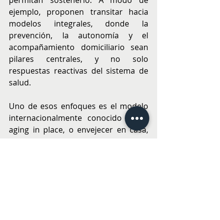
permitan sostenerlo. A modo de 
ejemplo, proponen transitar hacia 
modelos integrales, donde la 
prevención, la autonomía y el 
acompañamiento domiciliario sean 
pilares centrales, y no solo 
respuestas reactivas del sistema de 
salud.
Uno de esos enfoques es el modelo 
internacionalmente conocido como 
aging in place, o envejecer en casa, 
que busca que las personas mayores 
puedan permanecer en su propio 
entorno con apoyo profesional, 
seguimiento sanitario y redes 
comunitarias activas. Este modelo -
que ya existe en España, Japón y 
Canadá como parte de sus 