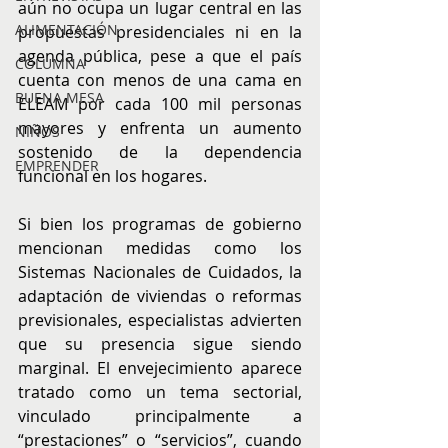
aún no ocupa un lugar central en las 
ALIMENTACIÓN
propuestas presidenciales ni en la 
agenda pública, pese a que el país 
COLUMNA
cuenta con menos de una cama en 
BUENA MESA
ELEAM por cada 100 mil personas 
mayores y enfrenta un aumento 
NIÑOS
sostenido de la dependencia 
EMPRENDER
funcional en los hogares.
Si bien los programas de gobierno 
mencionan medidas como los 
Sistemas Nacionales de Cuidados, la 
adaptación de viviendas o reformas 
previsionales, especialistas advierten 
que su presencia sigue siendo 
marginal. El envejecimiento aparece 
tratado como un tema sectorial, 
vinculado principalmente a 
“prestaciones” o “servicios”, cuando 