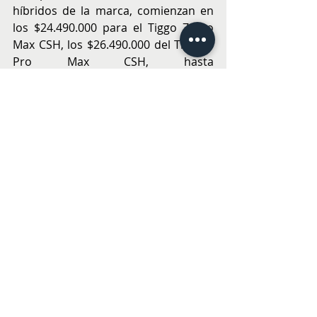
híbridos de la marca, comienzan en 
los $24.490.000 para el Tiggo 7 Pro 
Max CSH, los $26.490.000 del Tiggo 8 
Pro Max CSH, hasta 
los $29.990.000 para el Tiggo 9 CSH, 
todos precios de lanzamiento online.
Con la llegada de estos interesantes y 
modernos modelos, Chery consolida 
un portafolio electrificado de gran 
nivel en Chile y reafirma su visión de 
futuro, acercando tecnologías de 
nueva generación a más personas y 
acelerando la transición hacia una 
movilidad más limpia y a precios 
accesibles.
Para más información sobre Astara, 