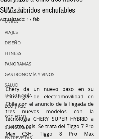
CULTURA
SUV’s híbridos enchufables
BELLEZA
Actualizado:
17 feb
MODA
VIAJES
DISEÑO
FITNESS
PANORAMAS
GASTRONOMÍA Y VINOS
SALUD
Chery da un nuevo paso en su 
TECNOLOGÍA
estrategia de electromovilidad en 
Chile con el anuncio de la llegada de 
ECO y RSE
tres nuevos modelos con la 
SOCIEDAD
tecnología CHERY SUPER HYBRID a 
nuestro país. Se trata del Tiggo 7 Pro 
CONCURSOS
Max CSH, Tiggo 8 Pro Max 
ENTREVISTAS