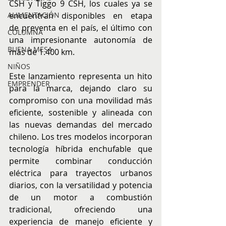
CSH y Tiggo 9 CSH, los cuales ya se 
ALIMENTACIÓN
encuentran disponibles en etapa 
de preventa en el país, el último con 
COLUMNA
una impresionante autonomía de 
BUENA MESA
más de 1.400 km.
NIÑOS
Este lanzamiento representa un hito 
EMPRENDER
para la marca, dejando claro su 
compromiso con una movilidad más 
eficiente, sostenible y alineada con 
las nuevas demandas del mercado 
chileno. Los tres modelos incorporan 
tecnología híbrida enchufable que 
permite combinar conducción 
eléctrica para trayectos urbanos 
diarios, con la versatilidad y potencia 
de un motor a combustión 
tradicional, ofreciendo una 
experiencia de manejo eficiente y 