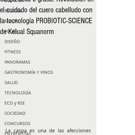
CULTURA
el cuidado del cuero cabelludo con
BELLEZA
la tecnología PROBIOTIC-SCIENCE
MODA
de Kelual Squanorm
VIAJES
DISEÑO
FITNESS
PANORAMAS
GASTRONOMÍA Y VINOS
SALUD
TECNOLOGÍA
ECO y RSE
SOCIEDAD
CONCURSOS
La caspa es una de las afecciones 
ENTREVISTAS