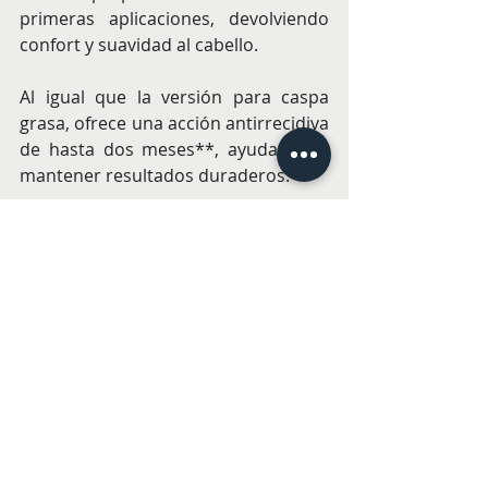
primeras aplicaciones, devolviendo 
confort y suavidad al cabello.
Al igual que la versión para caspa 
grasa, ofrece una acción antirrecidiva 
de hasta dos meses**, ayudando a 
mantener resultados duraderos.
Ducray: experiencia dermatológica 
al servicio del cuero cabelludo
Con más de 90 años de experiencia 
en dermatología, Ducray continúa 
innovando en el cuidado capilar con 
soluciones respaldadas por 
investigación científica. Kelual 
Squanorm representa una nueva 
generación de tratamientos 
anticaspa que combina eficacia, 