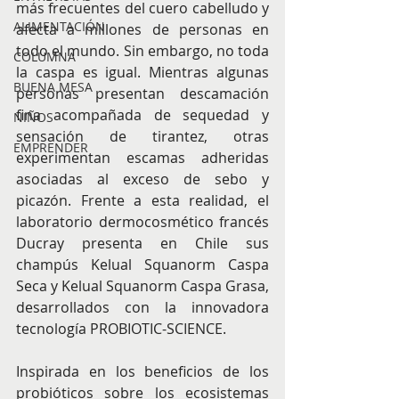
más frecuentes del cuero cabelludo y 
ALIMENTACIÓN
afecta a millones de personas en 
todo el mundo. Sin embargo, no toda 
COLUMNA
la caspa es igual. Mientras algunas 
BUENA MESA
personas presentan descamación 
fina acompañada de sequedad y 
NIÑOS
sensación de tirantez, otras 
EMPRENDER
experimentan escamas adheridas 
asociadas al exceso de sebo y 
picazón. Frente a esta realidad, el 
laboratorio dermocosmético francés 
Ducray presenta en Chile sus 
champús Kelual Squanorm Caspa 
Seca y Kelual Squanorm Caspa Grasa, 
desarrollados con la innovadora 
tecnología PROBIOTIC-SCIENCE.
Inspirada en los beneficios de los 
probióticos sobre los ecosistemas 