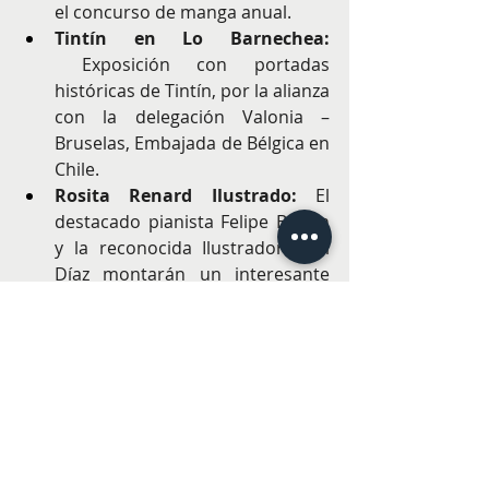
el concurso de manga anual.
Tintín en Lo Barnechea: 
 Exposición con portadas 
históricas de Tintín, por la alianza 
con la delegación Valonia – 
Bruselas, Embajada de Bélgica en 
Chile.
Rosita Renard Ilustrado:
 El 
destacado pianista Felipe Brown 
y la reconocida Ilustradora Sol 
Díaz montarán un interesante 
concierto de piano para conocer 
parte de la vida y obra de esta 
importante pianista chilena, 
narrado e ilustrado en vivo.
Workshop de Manga por 
Necrotax: El destacado ilustrador 
chileno Oscar Muñoz (alias 
Necrotax) impartirá un workshop 