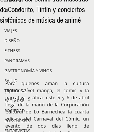
CULTURA
de Condorito, Tintín y conciertos
BELLEZA
sinfónicos de música de animé
MODA
VIAJES
DISEÑO
FITNESS
PANORAMAS
GASTRONOMÍA Y VINOS
SALUD
Para quienes aman la cultura 
japonesa, el manga, el cómic y la 
TECNOLOGÍA
narrativa gráfica, este 5 y 6 de abril 
ECO y RSE
llega de la mano de la Corporación 
SOCIEDAD
Cultural de Lo Barnechea la cuarta 
edición del Carnaval del Cómic, un 
CONCURSOS
evento de dos días lleno de 
ENTREVISTAS