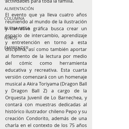
actividades para toda la familia.
ALIMENTACIÓN
El evento que ya lleva cuatro años 
COLUMNA
reuniendo al mundo de la ilustración 
y narrativa gráfica busca crear un 
BUENA MESA
espacio de intercambio, aprendizaje 
NIÑOS
y entretención en torno a esta 
EMPRENDER
disciplina, así como también aportar 
al fomento de la lectura por medio 
del cómic como herramienta 
educativa y recreativa. Esta cuarta 
versión comenzará con un homenaje 
musical a Akira Toriyama (Dragon Ball 
y Dragon Ball Z) a cargo de la 
Orquesta Juvenil de Lo Barnechea, y 
contará con muestras dedicadas al 
histórico ilustrador chileno Pepo y su 
creación Condorito, además de una 
charla en el contexto de los 75 años 