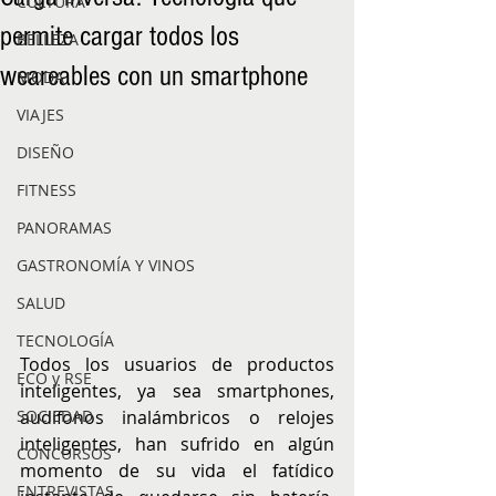
CULTURA
permite cargar todos los
BELLEZA
weareables con un smartphone
MODA
VIAJES
DISEÑO
FITNESS
PANORAMAS
GASTRONOMÍA Y VINOS
SALUD
TECNOLOGÍA
Todos los usuarios de productos 
ECO y RSE
inteligentes, ya sea smartphones, 
audífonos inalámbricos o relojes 
SOCIEDAD
inteligentes, han sufrido en algún 
CONCURSOS
momento de su vida el fatídico 
ENTREVISTAS