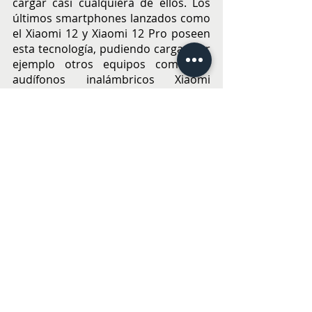
cargar casi cualquiera de ellos. Los 
últimos smartphones lanzados como 
el Xiaomi 12 y Xiaomi 12 Pro poseen 
esta tecnología, pudiendo cargar por 
ejemplo otros equipos como los 
audífonos inalámbricos Xiaomi 
FlipBuds Pro, Buds 3T Pro, Buds 3 y 
los relojes inteligentes Xiaomi Watch 
S1 GL. Esta prestación cada vez está 
tomando más fuerza, ya que es vital 
poder tener una reserva de batería 
en cualquier momento y lugar, para 
poder realizar desde el último 
deporte del día hasta escuchar la 
playlist de regreso a casa. 
TECNOLOGÍA