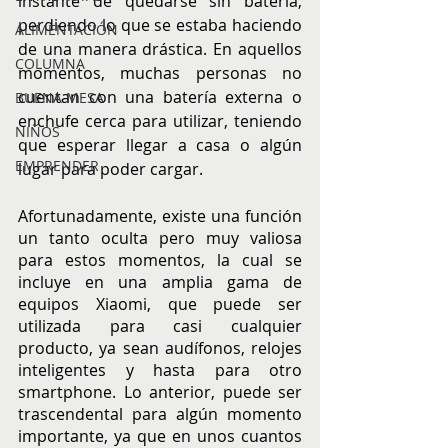
instante de quedarse sin batería, 
perdiendo lo que se estaba haciendo 
ALIMENTACIÓN
de una manera drástica. En aquellos 
COLUMNA
momentos, muchas personas no 
cuentan con una batería externa o 
BUENA MESA
enchufe cerca para utilizar, teniendo 
NIÑOS
que esperar llegar a casa o algún 
EMPRENDER
lugar para poder cargar. 
Afortunadamente, existe una función 
un tanto oculta pero muy valiosa 
para estos momentos, la cual se 
incluye en una amplia gama de 
equipos Xiaomi, que puede ser 
utilizada para casi cualquier 
producto, ya sean audífonos, relojes 
inteligentes y hasta para otro 
smartphone. Lo anterior, puede ser 
trascendental para algún momento 
importante, ya que en unos cuantos 