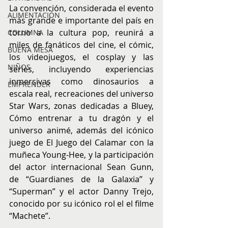
La convención, considerada el evento 
ALIMENTACIÓN
más grande e importante del país en 
torno a la cultura pop, reunirá a 
COLUMNA
miles de fanáticos del cine, el cómic, 
BUENA MESA
los videojuegos, el cosplay y las 
NIÑOS
series, incluyendo experiencias 
inmersivas como dinosaurios a 
EMPRENDER
escala real, recreaciones del universo 
Star Wars, zonas dedicadas a Bluey, 
Cómo entrenar a tu dragón y el 
universo animé, además del icónico 
juego de El Juego del Calamar con la 
muñeca Young-Hee, y la participación 
del actor internacional Sean Gunn, 
de “Guardianes de la Galaxia” y 
“Superman” y el actor Danny Trejo, 
conocido por su icónico rol el el filme 
“Machete”.