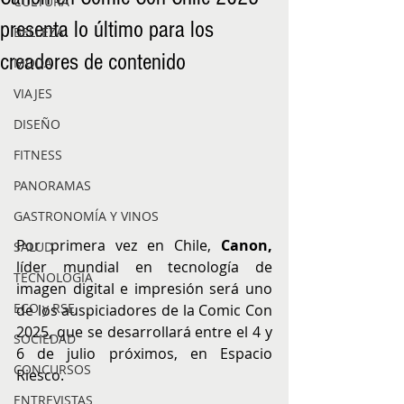
CULTURA
presenta lo último para los
BELLEZA
creadores de contenido
MODA
VIAJES
DISEÑO
FITNESS
PANORAMAS
GASTRONOMÍA Y VINOS
Por primera vez en Chile, 
Canon,
SALUD
líder mundial en tecnología de 
TECNOLOGÍA
imagen digital e impresión será uno 
ECO y RSE
de los auspiciadores de la Comic Con 
2025, que se desarrollará entre el 4 y 
SOCIEDAD
6 de julio próximos, en Espacio 
CONCURSOS
Riesco. 
ENTREVISTAS