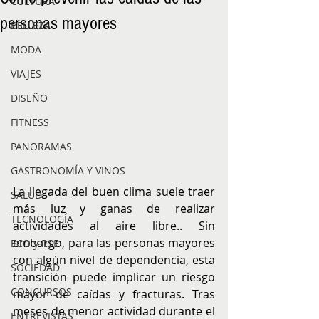
CULTURA
personas mayores
BELLEZA
MODA
VIAJES
DISEÑO
FITNESS
PANORAMAS
GASTRONOMÍA Y VINOS
La llegada del buen clima suele traer 
SALUD
más luz y ganas de realizar 
TECNOLOGÍA
actividades al aire libre.. Sin 
embargo, para las personas mayores 
ECO y RSE
con algún nivel de dependencia, esta 
SOCIEDAD
transición puede implicar un riesgo 
CONCURSOS
mayor de caídas y fracturas. Tras 
meses de menor actividad durante el 
ENTREVISTAS