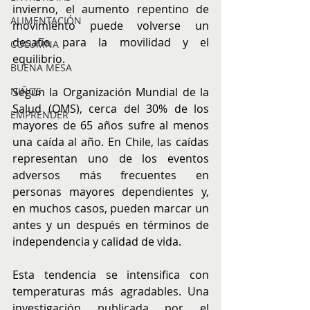
invierno, el aumento repentino de 
ALIMENTACIÓN
movimiento puede volverse un 
desafío para la movilidad y el 
COLUMNA
equilibrio.
BUENA MESA
NIÑOS
Según la Organización Mundial de la 
Salud (OMS), cerca del 30% de los 
EMPRENDER
mayores de 65 años sufre al menos 
una caída al año. En Chile, las caídas 
representan uno de los eventos 
adversos más frecuentes en 
personas mayores dependientes y, 
en muchos casos, pueden marcar un 
antes y un después en términos de 
independencia y calidad de vida.
Esta tendencia se intensifica con 
temperaturas más agradables. Una 
investigación publicada por el 