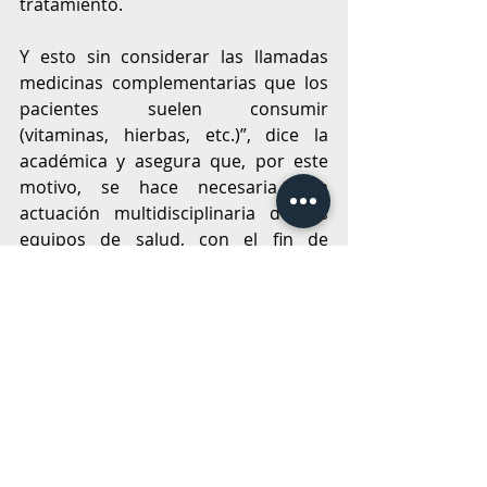
tratamiento.
Y esto sin considerar las llamadas 
medicinas complementarias que los 
pacientes suelen consumir 
(vitaminas, hierbas, etc.)”, dice la 
académica y asegura que, por este 
motivo, se hace necesaria una 
actuación multidisciplinaria de los 
equipos de salud, con el fin de 
maximizar la probabilidad de 
alcanzar resultados positivos y 
mejorar la calidad de vida del 
paciente.
En este aspecto, considerando la 
complejidad de los tratamientos, “es 
fundamental la especialización de los 
químicos farmacéuticos que trabajen 