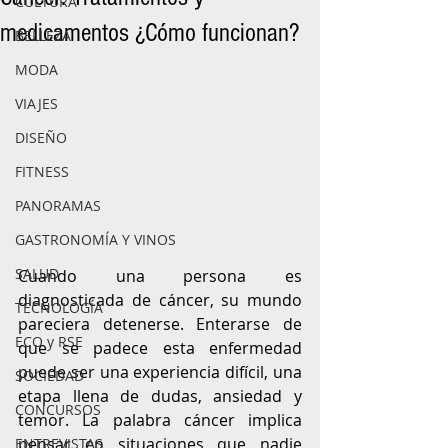
CULTURA
medicamentos ¿Cómo funcionan?
BELLEZA
MODA
VIAJES
DISEÑO
FITNESS
PANORAMAS
GASTRONOMÍA Y VINOS
SALUD
Cuando una persona es 
diagnosticada de cáncer, su mundo 
TECNOLOGÍA
pareciera detenerse. Enterarse de 
ECO y RSE
que se padece esta enfermedad 
puede ser una experiencia difícil, una 
SOCIEDAD
etapa llena de dudas, ansiedad y 
CONCURSOS
temor. La palabra cáncer implica 
pensar en situaciones que nadie 
ENTREVISTAS