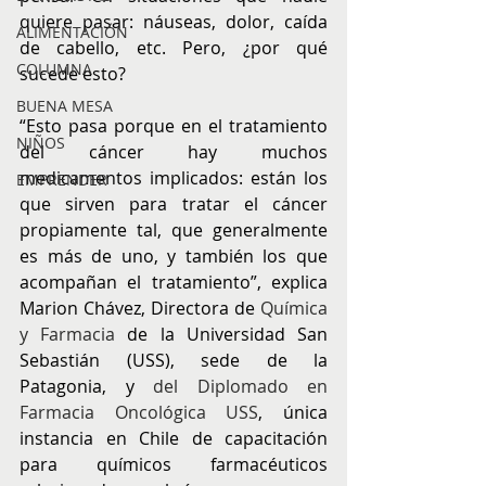
quiere pasar: náuseas, dolor, caída 
ALIMENTACIÓN
de cabello, etc. Pero, ¿por qué 
COLUMNA
sucede esto?
BUENA MESA
“Esto pasa porque en el tratamiento 
NIÑOS
del cáncer hay muchos 
medicamentos implicados: están los 
EMPRENDER
que sirven para tratar el cáncer 
propiamente tal, que generalmente 
es más de uno, y también los que 
acompañan el tratamiento”, explica 
Marion Chávez, Directora de 
Química 
y Farmacia
 de la Universidad San 
Sebastián (USS), sede de la 
Patagonia, y 
del Diplomado en 
Farmacia Oncológica USS
, única 
instancia en Chile de capacitación 
para químicos farmacéuticos 