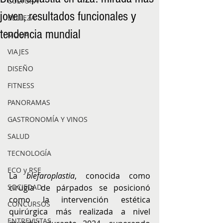
CULTURA
joven, resultados funcionales y
BELLEZA
tendencia mundial
MODA
VIAJES
DISEÑO
FITNESS
PANORAMAS
GASTRONOMÍA Y VINOS
SALUD
TECNOLOGÍA
ECO y RSE
La 
blefaroplastia
, conocida como 
SOCIEDAD
cirugía de párpados se posicionó 
como la intervención estética 
CONCURSOS
quirúrgica más realizada a nivel 
ENTREVISTAS