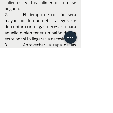
calientes y tus alimentos no se 
peguen.
2.       El tiempo de cocción será 
mayor, por lo que debes asegurarte 
de contar con el gas necesario para 
aquello o bien tener un balón de gas 
extra por si lo llegaras a necesitar.
3.       Aprovechar la tapa de las 
parrillas de gas y deja la tapa 
cerrada, ya que abierta el calor se 
pierde.
4.       Es muy importante que, si 
cuentas con el espacio y la seguridad 
necesaria, puedas poner la parrilla 
de forma que el viento no le llegue 
directamente.
Más información en 
www.bbqgrill.cl
ALIMENTACIÓN