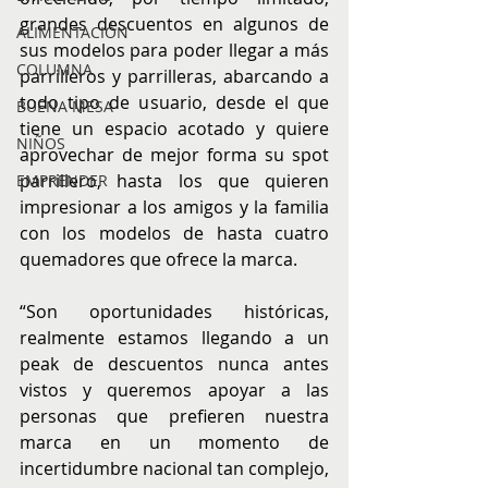
grandes descuentos en algunos de 
ALIMENTACIÓN
sus modelos para poder llegar a más 
COLUMNA
parrilleros y parrilleras, abarcando a 
todo tipo de usuario, desde el que 
BUENA MESA
tiene un espacio acotado y quiere 
NIÑOS
aprovechar de mejor forma su spot 
parrillero, hasta los que quieren 
EMPRENDER
impresionar a los amigos y la familia 
con los modelos de hasta cuatro 
quemadores que ofrece la marca.
“Son oportunidades históricas, 
realmente estamos llegando a un 
peak de descuentos nunca antes 
vistos y queremos apoyar a las 
personas que prefieren nuestra 
marca en un momento de 
incertidumbre nacional tan complejo, 