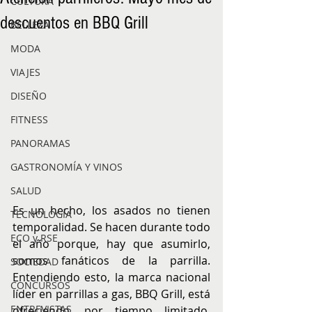
CULTURA
descuentos en BBQ Grill
BELLEZA
MODA
VIAJES
DISEÑO
FITNESS
PANORAMAS
GASTRONOMÍA Y VINOS
SALUD
Es un hecho, los asados no tienen 
TECNOLOGÍA
temporalidad. Se hacen durante todo 
ECO y RSE
el año porque, hay que asumirlo, 
somos fanáticos de la parrilla. 
SOCIEDAD
Entendiendo esto, la marca nacional 
CONCURSOS
líder en parrillas a gas, BBQ Grill, está 
ENTREVISTAS
ofreciendo, por tiempo limitado, 