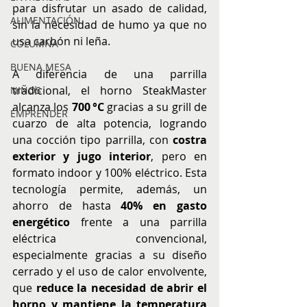
para disfrutar un asado de calidad, 
ALIMENTACIÓN
sin la necesidad de humo ya que no 
usa carbón ni leña.
COLUMNA
BUENA MESA
A diferencia de una parrilla 
tradicional, el horno SteakMaster 
NIÑOS
alcanza los 
700 °C
 gracias a su grill de 
EMPRENDER
cuarzo de alta potencia, logrando 
una cocción tipo parrilla, con 
costra 
exterior y jugo interior
, pero en 
formato indoor y 100% eléctrico. Esta 
tecnología permite, además, un 
ahorro de hasta 
40% en gasto 
energético
 frente a una parrilla 
eléctrica convencional, 
especialmente gracias a su diseño 
cerrado y el uso de calor envolvente, 
que 
reduce la necesidad de abrir el 
horno y mantiene la temperatura 