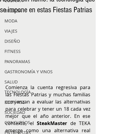
CULTURA
se impone en estas Fiestas Patrias
BELLEZA
MODA
VIAJES
DISEÑO
FITNESS
PANORAMAS
GASTRONOMÍA Y VINOS
SALUD
Comienza la cuenta regresiva para 
TECNOLOGÍA
las Fiestas Patrias y muchas familias 
comienzan a evaluar las alternativas 
ECO y RSE
para celebrar y tener un 18 cada vez 
SOCIEDAD
mejor que el año anterior. En ese 
CONCURSOS
contexto, el 
SteakMaster
 de TEKA 
emerge como una alternativa real 
ENTREVISTAS