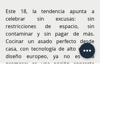
Este 18, la tendencia apunta a 
celebrar sin excusas: sin 
restricciones de espacio, sin 
contaminar y sin pagar de más. 
Cocinar un asado perfecto desde 
casa, con tecnología de alto nivel y 
diseño europeo, ya no es una 
promesa: es una opción concreta 
para reinventar las Fiestas Patrias.
Revisa el catálogo completo y conoce 
todos los productos en: 
https://www.TEKA.com/es-cl/
TECNOLOGÍA