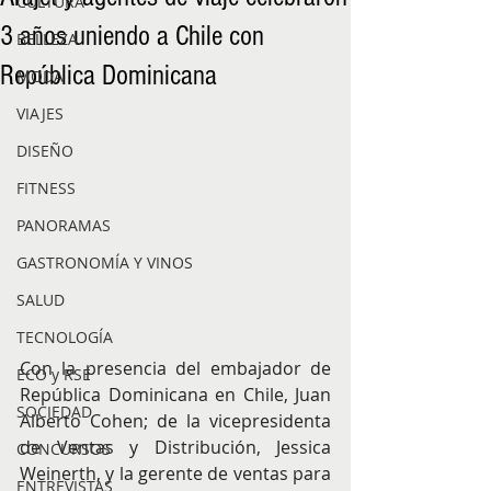
CULTURA
3 años uniendo a Chile con
BELLEZA
República Dominicana
MODA
VIAJES
DISEÑO
FITNESS
PANORAMAS
GASTRONOMÍA Y VINOS
SALUD
TECNOLOGÍA
Con la presencia del embajador de 
ECO y RSE
República Dominicana en Chile, Juan 
SOCIEDAD
Alberto Cohen; de la vicepresidenta 
de Ventas y Distribución, Jessica 
CONCURSOS
Weinerth, y la gerente de ventas para 
ENTREVISTAS