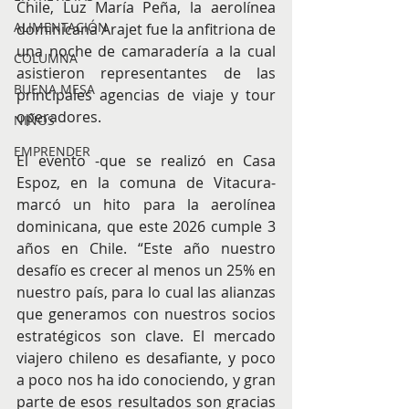
Chile, Luz María Peña, la aerolínea 
ALIMENTACIÓN
dominicana Arajet fue la anfitriona de 
una noche de camaradería a la cual 
COLUMNA
asistieron representantes de las 
BUENA MESA
principales agencias de viaje y tour 
operadores.
NIÑOS
EMPRENDER
El evento -que se realizó en Casa 
Espoz, en la comuna de Vitacura- 
marcó un hito para la aerolínea 
dominicana, que este 2026 cumple 3 
años en Chile. “Este año nuestro 
desafío es crecer al menos un 25% en 
nuestro país, para lo cual las alianzas 
que generamos con nuestros socios 
estratégicos son clave. El mercado 
viajero chileno es desafiante, y poco 
a poco nos ha ido conociendo, y gran 
parte de esos resultados son gracias 