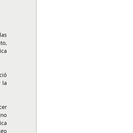
as 
o, 
ca 
ió 
la 
er 
no 
ca 
go 