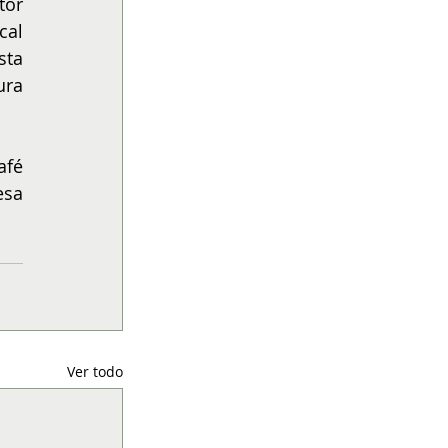
or 
al 
ta 
ra 
fé 
sa 
Ver todo