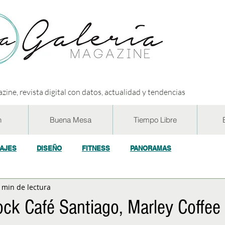
zine, revista digital con datos, actualidad y tendencias
n
Buena Mesa
Tiempo Libre
IAJES
DISEÑO
FITNESS
PANORAMAS
 min de lectura
OGÍA
ECO y RSE
SOCIEDAD
CONCURSOS
ENTR
ock Café Santiago, Marley Coffee