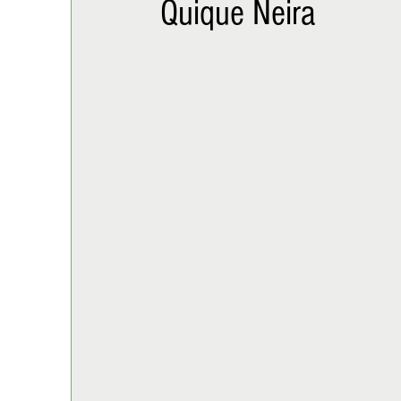
Quique Neira
ALIMENTACIÓN
COLUMNA
BUENA MESA