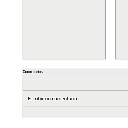
Comentarios
Escribir un comentario...
Doggis celebra 37 años con
El 
descuentos de hasta 40% y un año de
nat
consumo gratis