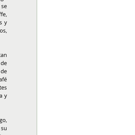
se 
e, 
 y 
s, 
an 
de 
de 
fé 
es 
 y 
o, 
su 