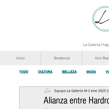
La Galería Maga
Inicio
Tendencia
Vivir Bie
TODO
CULTURA
BELLEZA
MODA
V
Equipo La Galería M
2 ene 2025
2
GASTRONOMÍA Y VINOS
SALUD
TECNOL
Alianza entre Hardr