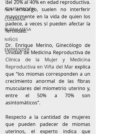
del 20% al 40% en edad reproductiva. 
Sin embargo, suelen no interferir 
ALIMENTACIÓN
mayormente en la vida de quien los 
COLUMNA
padece, a veces sí pueden afectar la 
BUENA MESA
fertilidad. 
NIÑOS
Dr. Enrique Merino, Ginecólogo de 
EMPRENDER
Unidad de Medicina Reproductiva de 
Clínica de la Mujer y Medicina 
Reproductiva en Viña del Mar
explica 
que “los miomas corresponden a un 
crecimiento anormal de las fibras 
musculares del miometrio uterino y, 
entre el 50% a 70% son 
asintomáticos”. 
Respecto a la cantidad de mujeres 
que pueden padecer de miomas 
uterinos, el experto indica que 