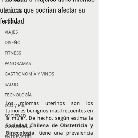
CULTURA
uterinos que podrían afectar su
BELLEZA
fertilidad
MODA
VIAJES
DISEÑO
FITNESS
PANORAMAS
GASTRONOMÍA Y VINOS
SALUD
TECNOLOGÍA
Los miomas uterinos son los 
ECO y RSE
tumores benignos más frecuentes en 
SOCIEDAD
la mujer. De hecho, según estima la 
Sociedad Chilena de Obstetricia y 
CONCURSOS
Ginecología
, tiene una prevalencia 
ENTREVISTAS